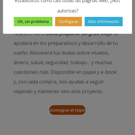
estadísticos como casi todas las páginas web. ¿Nos
autorizas?
OK, sin problema
Configurar
Más información
Nuestro libro
Cómo preparar un gran viaje
te
ayudará en los preparativos y desarrollo de tu
sueño. Resolverá tus dudas sobre visados,
dinero, salud, seguridad, trabajo… y muchas
cuestiones más. Disponible en papel y e-book
y, con cada compra, nos ayudas a seguir
viajando y mantener vivo este proyecto.
¡Consigue el tuyo!