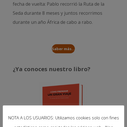
fecha de vuelta: Pablo recorrió la
Ruta de la
Seda durante 8 meses
y juntos recorrimos
durante un año
África de cabo a rabo
.
Saber más...
¿Ya conoces nuestro libro?
NOTA A LOS USUARIOS: Utilizamos cookies solo con fines