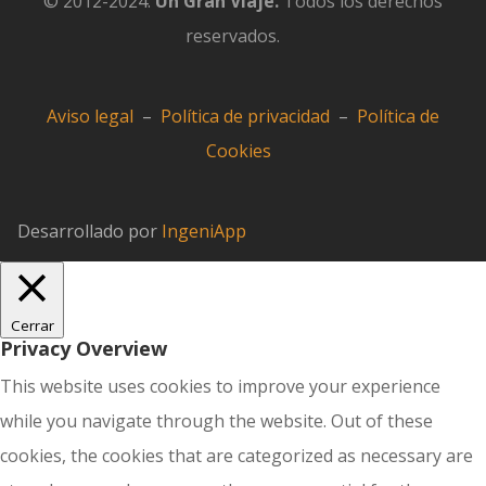
© 2012-2024.
Un Gran Viaje.
Todos los derechos
reservados.
Aviso legal
–
Política de privacidad
–
Política de
Cookies
Desarrollado por
IngeniApp
Cerrar
Privacy Overview
This website uses cookies to improve your experience
while you navigate through the website. Out of these
cookies, the cookies that are categorized as necessary are