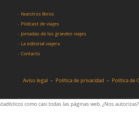
–
Nuestros libros
–
Pódcast de viajes
–
Jornadas de los grandes viajes
–
La editorial viajera
–
Contacto
Aviso legal
–
Política de privacidad
–
Política de
tadísticos como casi todas las páginas web. ¿Nos autorizas