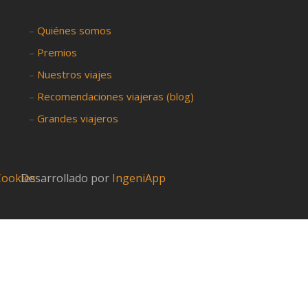
–
Quiénes somos
–
Premios
–
Nuestros viajes
–
Recomendaciones viajeras (blog)
–
Grandes viajeros
 Cookies
Desarrollado por
IngeniApp
?