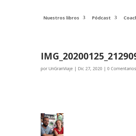
Nuestros libros
Pódcast
Coach
IMG_20200125_21290
por
UnGranViaje
|
Dic 27, 2020
|
0 Comentario