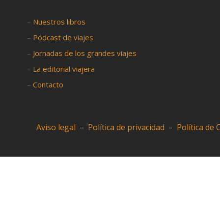
–
Nuestros libros
–
Pódcast de viajes
–
Jornadas de los grandes viajes
–
La editorial viajera
–
Contacto
Aviso legal
–
Política de privacidad
–
Política de