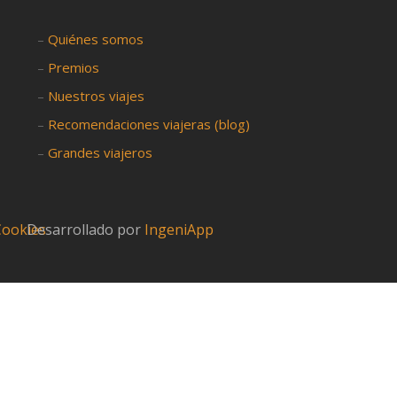
–
Quiénes somos
–
Premios
–
Nuestros viajes
–
Recomendaciones viajeras (blog)
–
Grandes viajeros
 Cookies
Desarrollado por
IngeniApp