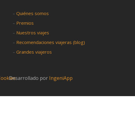
–
Quiénes somos
–
Premios
–
Nuestros viajes
–
Recomendaciones viajeras (blog)
–
Grandes viajeros
 Cookies
Desarrollado por
IngeniApp