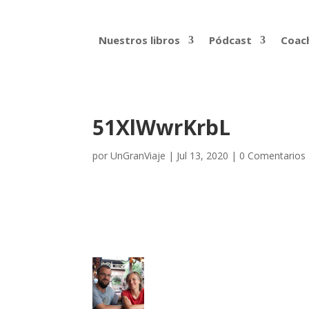
Nuestros libros
Pódcast
Coach
51XlWwrKrbL
por
UnGranViaje
|
Jul 13, 2020
|
0 Comentarios