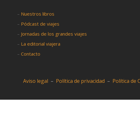
–
Nuestros libros
–
Pódcast de viajes
–
Jornadas de los grandes viajes
–
La editorial viajera
–
Contacto
Aviso legal
–
Política de privacidad
–
Política de