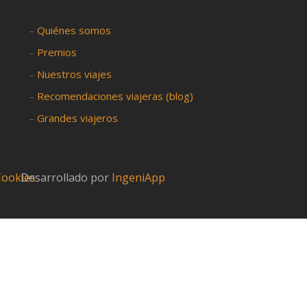
–
Quiénes somos
–
Premios
–
Nuestros viajes
–
Recomendaciones viajeras (blog)
–
Grandes viajeros
 Cookies
Desarrollado por
IngeniApp