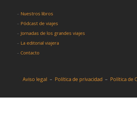
–
Nuestros libros
–
Pódcast de viajes
–
Jornadas de los grandes viajes
–
La editorial viajera
–
Contacto
Aviso legal
–
Política de privacidad
–
Política de