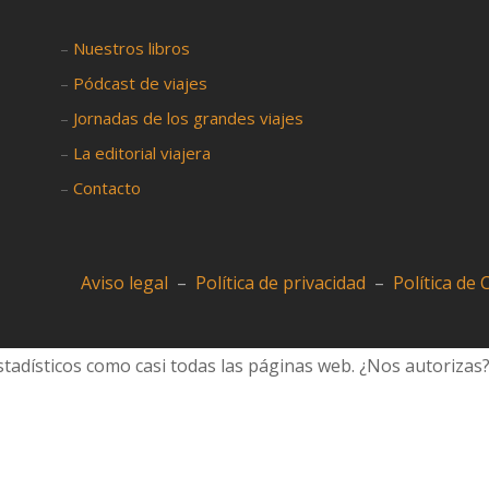
–
Nuestros libros
–
Pódcast de viajes
–
Jornadas de los grandes viajes
–
La editorial viajera
–
Contacto
Aviso legal
–
Política de privacidad
–
Política de
tadísticos como casi todas las páginas web. ¿Nos autorizas