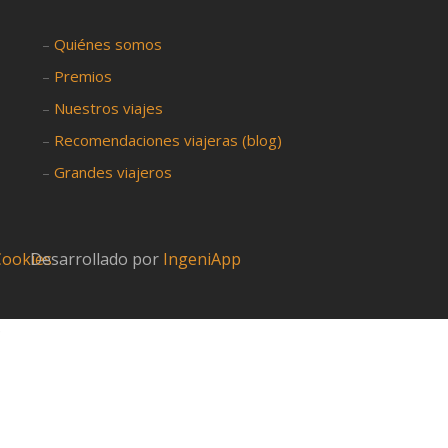
–
Quiénes somos
–
Premios
–
Nuestros viajes
–
Recomendaciones viajeras (blog)
–
Grandes viajeros
 Cookies
Desarrollado por
IngeniApp
?