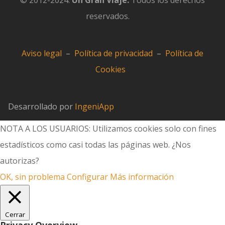
© 2012-2024.
Un Gran Viaje.
Todos los derechos
reservados.
Aviso legal
–
Política de privacidad
–
Política de
Cookies
Desarrollado por
IngeniApp
NOTA A LOS USUARIOS: Utilizamos cookies solo con fines
estadísticos como casi todas las páginas web. ¿Nos
autorizas?
OK, sin problema
Configurar
Más información
Cerrar