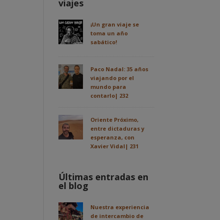
viajes
¡Un gran viaje se
toma un año
sabático!
Paco Nadal: 35 años
viajando por el
mundo para
contarlo| 232
Oriente Próximo,
entre dictaduras y
esperanza, con
Xavier Vidal| 231
Últimas entradas en
el blog
Nuestra experiencia
de intercambio de