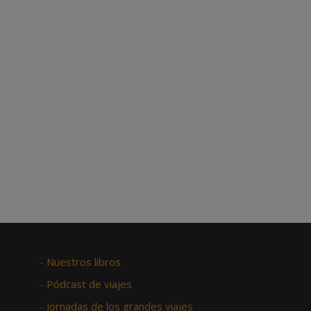
–
Nuestros libros
–
Pódcast de viajes
–
Jornadas de los grandes viajes