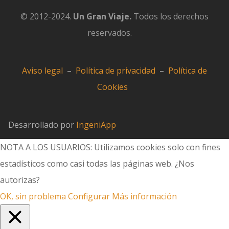
© 2012-2024.
Un Gran Viaje.
Todos los derechos
reservados.
Aviso legal
–
Política de privacidad
–
Política de
Cookies
Desarrollado por
IngeniApp
NOTA A LOS USUARIOS: Utilizamos cookies solo con fines
estadísticos como casi todas las páginas web. ¿Nos
autorizas?
OK, sin problema
Configurar
Más información