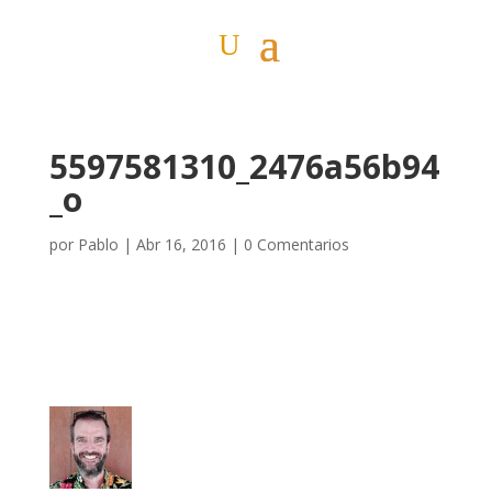
5597581310_2476a56b94
_o
por
Pablo
|
Abr 16, 2016
|
0 Comentarios