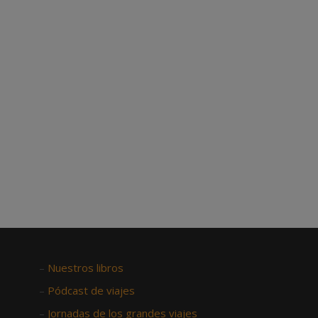
–
Nuestros libros
–
Pódcast de viajes
–
Jornadas de los grandes viajes