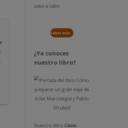
cabo a rabo
.
Saber más...
a
n
¿Ya conoces
r
.
nuestro libro?
Nuestro libro
Cómo