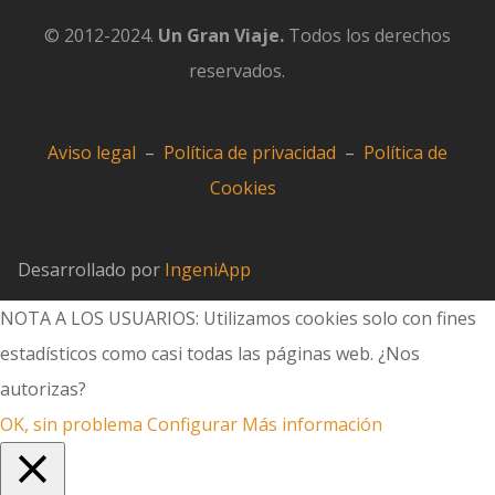
© 2012-2024.
Un Gran Viaje.
Todos los derechos
reservados.
Aviso legal
–
Política de privacidad
–
Política de
Cookies
Desarrollado por
IngeniApp
NOTA A LOS USUARIOS: Utilizamos cookies solo con fines
estadísticos como casi todas las páginas web. ¿Nos
autorizas?
OK, sin problema
Configurar
Más información