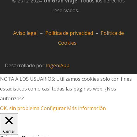
© 2012-2024.
Un Gran Viaje.
Todos los derechos
reservados.
Aviso legal
–
Política de privacidad
–
Política de
Cookies
Desarrollado por
IngeniApp
NOTA A LOS USUARIOS: Utilizamos cookies solo con fines
estadísticos como casi todas las páginas web. ¿Nos
autorizas?
OK, sin problema
Configurar
Más información
Cerrar