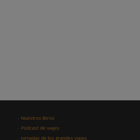
–
Nuestros libros
–
Pódcast de viajes
–
Jornadas de los grandes viajes