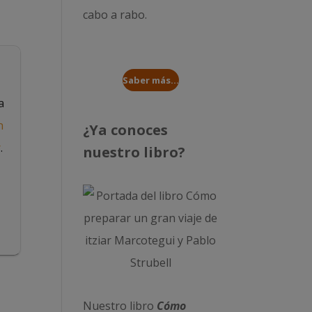
cabo a rabo
.
Saber más...
a
n
¿Ya conoces
r
.
nuestro libro?
Nuestro libro
Cómo