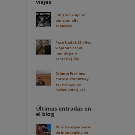
viajes
¡Un gran viaje se
toma un año
sabático!
Paco Nadal: 35 años
viajando por el
mundo para
contarlo| 232
Oriente Próximo,
entre dictaduras y
esperanza, con
Xavier Vidal| 231
Últimas entradas en
el blog
Nuestra experiencia
de intercambio de