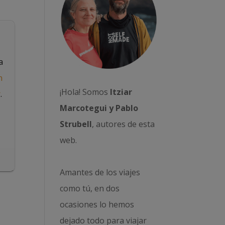
a
n
¡Hola! Somos
Itziar
r
.
Marcotegui y Pablo
Strubell
, autores de esta
web.
Amantes de los viajes
como tú, en dos
ocasiones lo hemos
dejado todo para viajar