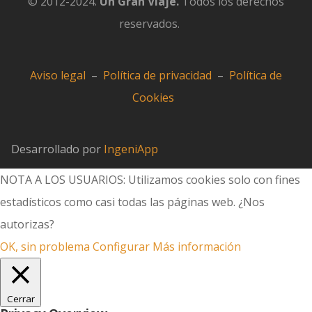
© 2012-2024.
Un Gran Viaje.
Todos los derechos
reservados.
Aviso legal
–
Política de privacidad
–
Política de
Cookies
Desarrollado por
IngeniApp
NOTA A LOS USUARIOS: Utilizamos cookies solo con fines
estadísticos como casi todas las páginas web. ¿Nos
autorizas?
OK, sin problema
Configurar
Más información
Cerrar