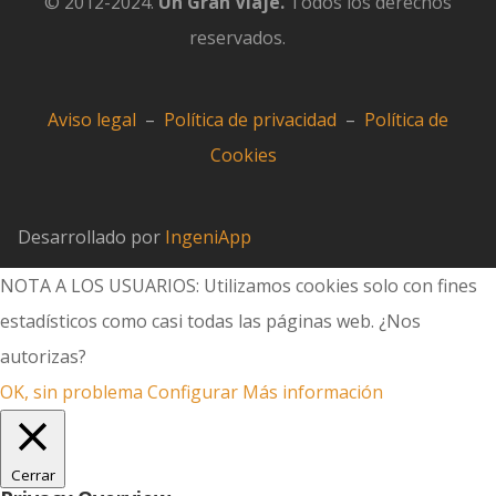
© 2012-2024.
Un Gran Viaje.
Todos los derechos
reservados.
Aviso legal
–
Política de privacidad
–
Política de
Cookies
Desarrollado por
IngeniApp
NOTA A LOS USUARIOS: Utilizamos cookies solo con fines
estadísticos como casi todas las páginas web. ¿Nos
autorizas?
OK, sin problema
Configurar
Más información
Cerrar