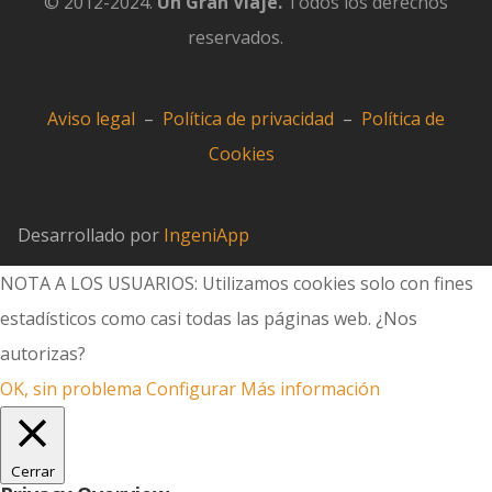
© 2012-2024.
Un Gran Viaje.
Todos los derechos
reservados.
Aviso legal
–
Política de privacidad
–
Política de
Cookies
Desarrollado por
IngeniApp
NOTA A LOS USUARIOS: Utilizamos cookies solo con fines
estadísticos como casi todas las páginas web. ¿Nos
autorizas?
OK, sin problema
Configurar
Más información
Cerrar