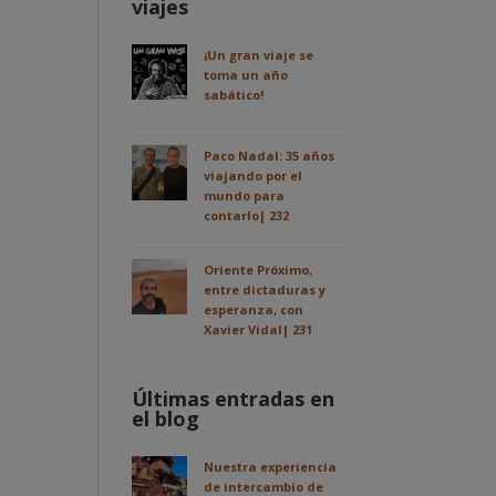
viajes
¡Un gran viaje se
toma un año
sabático!
Paco Nadal: 35 años
viajando por el
mundo para
contarlo| 232
Oriente Próximo,
entre dictaduras y
esperanza, con
Xavier Vidal| 231
Últimas entradas en
el blog
Nuestra experiencia
de intercambio de