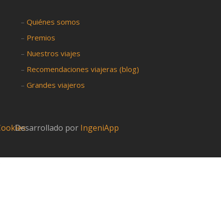
–
Quiénes somos
–
Premios
–
Nuestros viajes
–
Recomendaciones viajeras (blog)
–
Grandes viajeros
 Cookies
Desarrollado por
IngeniApp
?