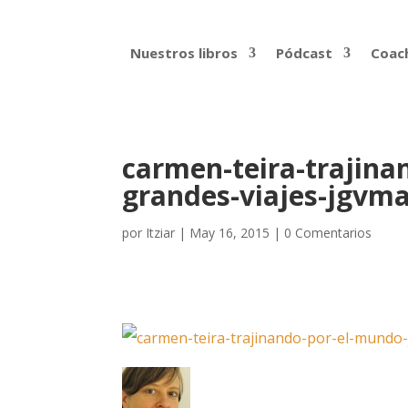
Nuestros libros
Pódcast
Coach
carmen-teira-trajina
grandes-viajes-jgvm
por
Itziar
|
May 16, 2015
|
0 Comentarios