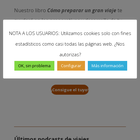
Nuestro libro
Cómo preparar un gran viaje
te
ayudará en los preparativos y desarrollo de tu
sueño. Resolverá tus dudas sobre visados,
NOTA A LOS USUARIOS: Utilizamos cookies solo con fines
dinero, salud, seguridad, trabajo… y muchas
estadísticos como casi todas las páginas web. ¿Nos
cuestiones más. Disponible en papel y e-book
autorizas?
y, con cada compra, nos ayudas a seguir
OK, sin problema
Configurar
Más información
viajando y mantener vivo este proyecto.
¡Consigue el tuyo!
Últimos podcasts de viajes