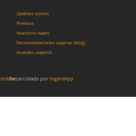
–
Quiénes somos
–
Premios
–
Nuestros viajes
–
Recomendaciones viajeras (blog)
–
Grandes viajeros
 Cookies
Desarrollado por
IngeniApp
?