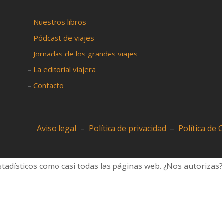
–
Nuestros libros
–
Pódcast de viajes
–
Jornadas de los grandes viajes
–
La editorial viajera
–
Contacto
Aviso legal
–
Política de privacidad
–
Política de
tadísticos como casi todas las páginas web. ¿Nos autorizas