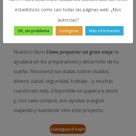
estadísticos como casi todas las páginas web. ¿Nos
autorizas?
OK, sin problema
Configurar
Más información
Nuestro libro
Cómo preparar un gran viaje
te
ayudará en los preparativos y desarrollo de tu
sueño. Resolverá tus dudas sobre visados,
dinero, salud, seguridad, trabajo… y muchas
cuestiones más. Disponible en papel y e-book
y, con cada compra, nos ayudas a seguir
viajando y mantener vivo este proyecto.
¡Consigue el tuyo!