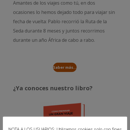
Amantes de los viajes como tú, en dos
ocasiones lo hemos dejado todo para viajar sin
fecha de vuelta: Pablo recorrió la
Ruta de la
Seda durante 8 meses
y juntos recorrimos
durante un año
África de cabo a rabo
.
Saber más...
¿Ya conoces nuestro libro?
NOTA A LOS USUARIOS: Utilizamos cookies solo con fines