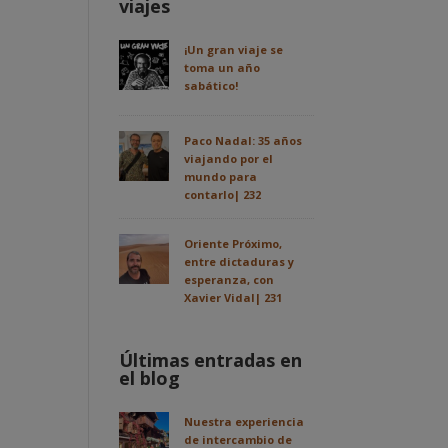
viajes
¡Un gran viaje se
toma un año
sabático!
Paco Nadal: 35 años
viajando por el
mundo para
contarlo| 232
Oriente Próximo,
entre dictaduras y
esperanza, con
Xavier Vidal| 231
Últimas entradas en
el blog
Nuestra experiencia
de intercambio de