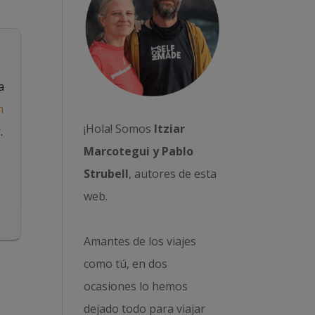
a
n
¡Hola! Somos
Itziar
r
.
Marcotegui y Pablo
Strubell
, autores de esta
web.
Amantes de los viajes
como tú, en dos
ocasiones lo hemos
dejado todo para viajar