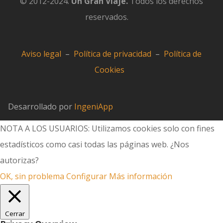
© 2012-2024.
Un Gran Viaje.
Todos los derechos
reservados.
Aviso legal
–
Política de privacidad
–
Política de
Cookies
Desarrollado por
IngeniApp
NOTA A LOS USUARIOS: Utilizamos cookies solo con fines
estadísticos como casi todas las páginas web. ¿Nos
autorizas?
OK, sin problema
Configurar
Más información
Cerrar