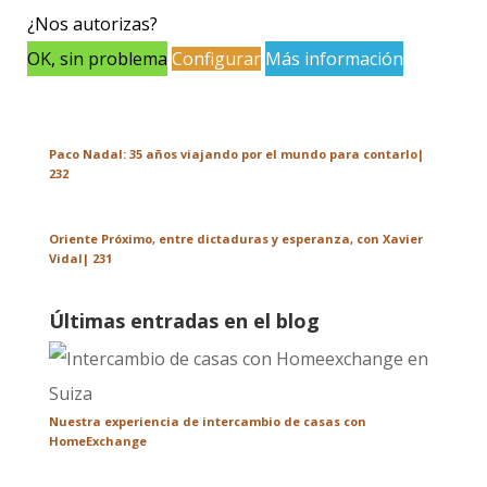
Últimos podcasts de viajes
¿Nos autorizas?
OK, sin problema
Configurar
Más información
¡Un gran viaje se toma un año sabático!
Paco Nadal: 35 años viajando por el mundo para contarlo|
232
Oriente Próximo, entre dictaduras y esperanza, con Xavier
Vidal| 231
Últimas entradas en el blog
Nuestra experiencia de intercambio de casas con
HomeExchange