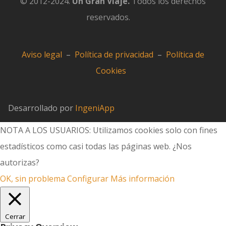
© 2012-2024.
Un Gran Viaje.
Todos los derechos
reservados.
Aviso legal
–
Política de privacidad
–
Política de
Cookies
Desarrollado por
IngeniApp
NOTA A LOS USUARIOS: Utilizamos cookies solo con fines
estadísticos como casi todas las páginas web. ¿Nos
autorizas?
OK, sin problema
Configurar
Más información
Cerrar