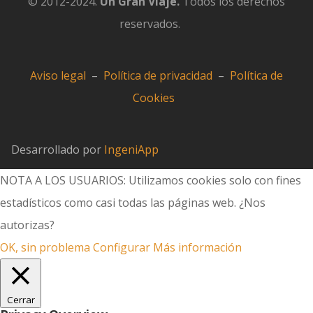
© 2012-2024.
Un Gran Viaje.
Todos los derechos
reservados.
Aviso legal
–
Política de privacidad
–
Política de
Cookies
Desarrollado por
IngeniApp
NOTA A LOS USUARIOS: Utilizamos cookies solo con fines
estadísticos como casi todas las páginas web. ¿Nos
autorizas?
OK, sin problema
Configurar
Más información
Cerrar