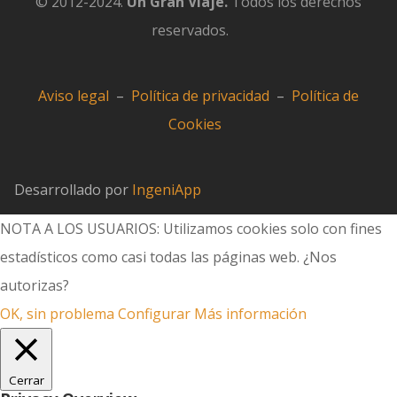
© 2012-2024.
Un Gran Viaje.
Todos los derechos
reservados.
Aviso legal
–
Política de privacidad
–
Política de
Cookies
Desarrollado por
IngeniApp
NOTA A LOS USUARIOS: Utilizamos cookies solo con fines
estadísticos como casi todas las páginas web. ¿Nos
autorizas?
OK, sin problema
Configurar
Más información
Cerrar