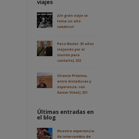
viajes
¡Un gran viaje se
toma un año
sabático!
Paco Nadal: 35 años
viajando por el
mundo para
contarlo| 232
Oriente Próximo,
entre dictaduras y
esperanza, con
Xavier Vidal| 231
Últimas entradas en
el blog
Nuestra experiencia
de intercambio de