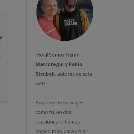
a
n
¡Hola! Somos
Itziar
r
.
Marcotegui y Pablo
Strubell
, autores de esta
web.
Amantes de los viajes
como tú, en dos
ocasiones lo hemos
dejado todo para viajar