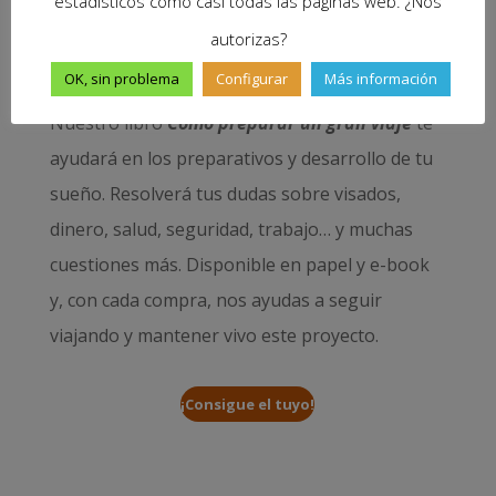
estadísticos como casi todas las páginas web. ¿Nos
autorizas?
OK, sin problema
Configurar
Más información
Nuestro libro
Cómo preparar un gran viaje
te
ayudará en los preparativos y desarrollo de tu
sueño. Resolverá tus dudas sobre visados,
dinero, salud, seguridad, trabajo… y muchas
cuestiones más. Disponible en papel y e-book
y, con cada compra, nos ayudas a seguir
viajando y mantener vivo este proyecto.
¡Consigue el tuyo!