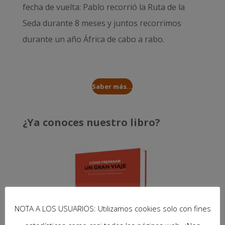
fecha de vuelta: Pablo recorrió la
Ruta de la
Seda durante 8 meses
y juntos recorrimos
durante un año
África de cabo a rabo
.
Saber más...
¿Ya conoces nuestro libro?
NOTA A LOS USUARIOS: Utilizamos cookies solo con fines