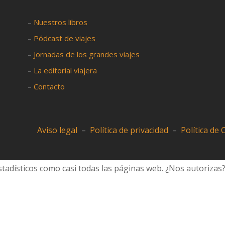
–
Nuestros libros
–
Pódcast de viajes
–
Jornadas de los grandes viajes
–
La editorial viajera
–
Contacto
Aviso legal
–
Política de privacidad
–
Política de
tadísticos como casi todas las páginas web. ¿Nos autorizas