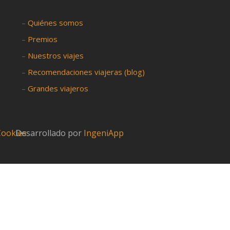
–
Quiénes somos
–
Premios
–
Nuestros viajes
–
Recomendaciones viajeras (blog)
–
Grandes viajeros
 Cookies
Desarrollado por
IngeniApp
?