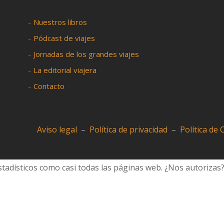
–
Nuestros libros
–
Pódcast de viajes
–
Jornadas de los grandes viajes
–
La editorial viajera
–
Contacto
Aviso legal
–
Política de privacidad
–
Política de
tadísticos como casi todas las páginas web. ¿Nos autorizas