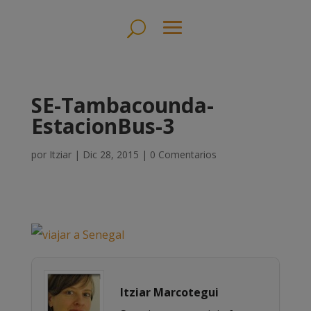
SE-Tambacounda-
EstacionBus-3
por
Itziar
|
Dic 28, 2015
|
0 Comentarios
Itziar Marcotegui