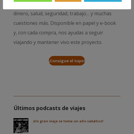
sueño. Resolverá tus dudas sobre visados,
dinero, salud, seguridad, trabajo… y muchas
cuestiones más. Disponible en papel y e-book
y, con cada compra, nos ayudas a seguir
viajando y mantener vivo este proyecto.
¡Consigue el tuyo!
Últimos podcasts de viajes
¡Un gran viaje se toma un año sabático!