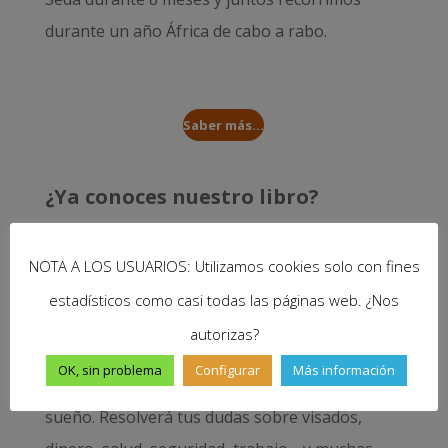
durante un año
África de cabo a rabo
.
Saber más...
¿Ya conoces nuestro libro?
NOTA A LOS USUARIOS: Utilizamos cookies solo con fines
estadísticos como casi todas las páginas web. ¿Nos
autorizas?
Nuestro libro
Cómo preparar un gran viaje
te
OK, sin problema
Configurar
Más información
ayudará en los preparativos y desarrollo de tu
sueño. Resolverá tus dudas sobre visados,