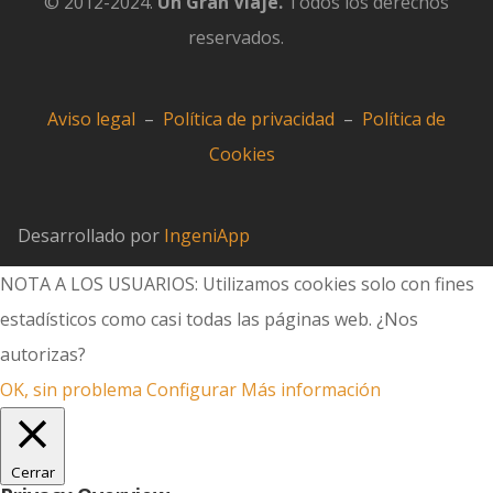
© 2012-2024.
Un Gran Viaje.
Todos los derechos
reservados.
Aviso legal
–
Política de privacidad
–
Política de
Cookies
Desarrollado por
IngeniApp
NOTA A LOS USUARIOS: Utilizamos cookies solo con fines
estadísticos como casi todas las páginas web. ¿Nos
autorizas?
OK, sin problema
Configurar
Más información
Cerrar