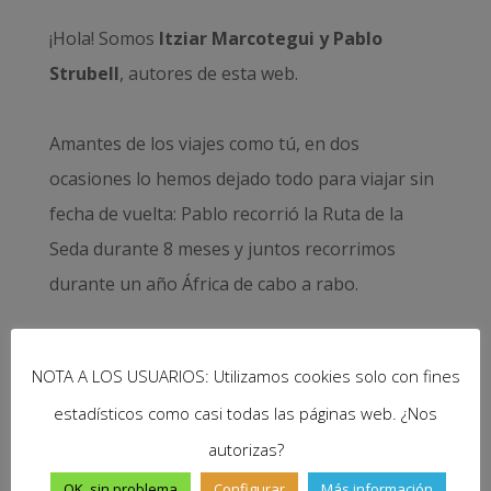
¡Hola! Somos
Itziar Marcotegui y Pablo
Strubell
, autores de esta web.
Amantes de los viajes como tú, en dos
ocasiones lo hemos dejado todo para viajar sin
fecha de vuelta: Pablo recorrió la
Ruta de la
Seda durante 8 meses
y juntos recorrimos
durante un año
África de cabo a rabo
.
NOTA A LOS USUARIOS: Utilizamos cookies solo con fines
Saber más...
estadísticos como casi todas las páginas web. ¿Nos
autorizas?
¿Ya conoces nuestro libro?
OK, sin problema
Configurar
Más información