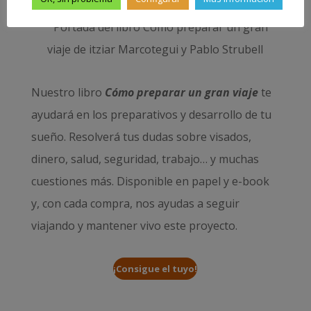
Nuestro libro
Cómo preparar un gran viaje
te
ayudará en los preparativos y desarrollo de tu
sueño. Resolverá tus dudas sobre visados,
dinero, salud, seguridad, trabajo… y muchas
cuestiones más. Disponible en papel y e-book
y, con cada compra, nos ayudas a seguir
viajando y mantener vivo este proyecto.
¡Consigue el tuyo!