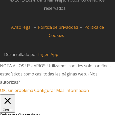
© 2012-2024.
Un Gran Viaje.
Todos los derechos
reservados.
Aviso legal
–
Política de privacidad
–
Política de
Cookies
Desarrollado por
IngeniApp
NOTA A LOS USUARIOS: Utilizamos cookies solo con fines
estadísticos como casi todas las páginas web. ¿Nos
autorizas?
OK, sin problema
Configurar
Más información
Cerrar