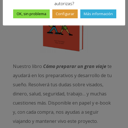
autorizas?
OK, sin problema
Configurar
Más información
Nuestro libro
Cómo preparar un gran viaje
te
ayudará en los preparativos y desarrollo de tu
sueño. Resolverá tus dudas sobre visados,
dinero, salud, seguridad, trabajo… y muchas
cuestiones más. Disponible en papel y e-book
y, con cada compra, nos ayudas a seguir
viajando y mantener vivo este proyecto.