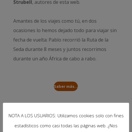
Strubell
, autores de esta web.
Amantes de los viajes como tú, en dos
ocasiones lo hemos dejado todo para viajar sin
fecha de vuelta: Pablo recorrió la
Ruta de la
Seda durante 8 meses
y juntos recorrimos
durante un año
África de cabo a rabo
.
Saber más...
¿Ya conoces nuestro libro?
NOTA A LOS USUARIOS: Utilizamos cookies solo con fines
estadísticos como casi todas las páginas web. ¿Nos