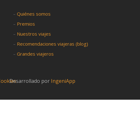
–
Quiénes somos
–
Premios
–
Nuestros viajes
–
Recomendaciones viajeras (blog)
–
Grandes viajeros
 Cookies
Desarrollado por
IngeniApp
?