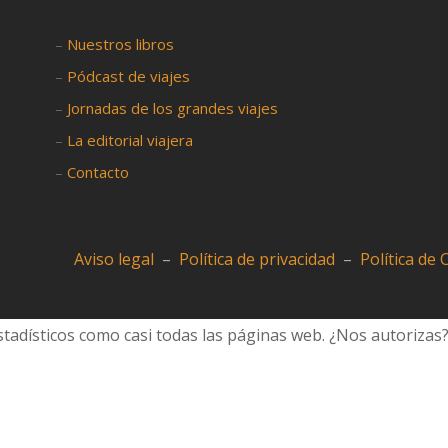
–
Nuestros libros
–
Pódcast de viajes
–
Jornadas de los grandes viajes
–
La editorial viajera
–
Contacto
Aviso legal
–
Política de privacidad
–
Política de
tadísticos como casi todas las páginas web. ¿Nos autorizas