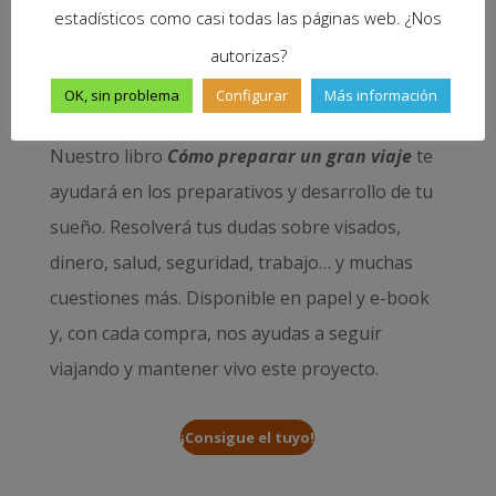
estadísticos como casi todas las páginas web. ¿Nos
autorizas?
OK, sin problema
Configurar
Más información
Nuestro libro
Cómo preparar un gran viaje
te
ayudará en los preparativos y desarrollo de tu
sueño. Resolverá tus dudas sobre visados,
dinero, salud, seguridad, trabajo… y muchas
cuestiones más. Disponible en papel y e-book
y, con cada compra, nos ayudas a seguir
viajando y mantener vivo este proyecto.
¡Consigue el tuyo!