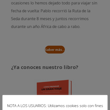
ocasiones lo hemos dejado todo para viajar sin
fecha de vuelta: Pablo recorrió la
Ruta de la
Seda durante 8 meses
y juntos recorrimos
durante un año
África de cabo a rabo
.
Saber más...
¿Ya conoces nuestro libro?
NOTA A LOS USUARIOS: Utilizamos cookies solo con fines