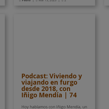
Pablo
|
Mar 13, 2023
|
2



Podcast: Viviendo y
viajando en furgo
desde 2018, con
Iñigo Mendía | 74
Hoy hablamos con Iñigo Mendía, un