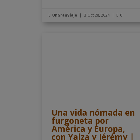
UnGranViaje
|
Oct 28, 2024
|
0



Una vida nómada en
furgoneta por
América y Europa,
con Yaiza y Jérémy |