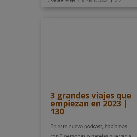
UnGranViaje
|
May 27, 2024
|
0



3 grandes viajes que
empiezan en 2023 |
130
En este nuevo podcast, hablamos
con 3 personas o parejas que van a