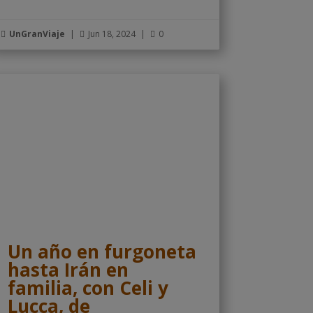
UnGranViaje
|
Jun 18, 2024
|
0



Un año en furgoneta
hasta Irán en
familia, con Celi y
Lucca, de