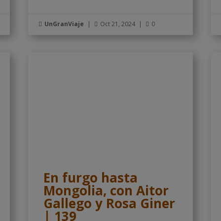
UnGranViaje
|
Oct 21, 2024
|
0



En furgo hasta
Mongolia, con Aitor
Gallego y Rosa Giner
| 139