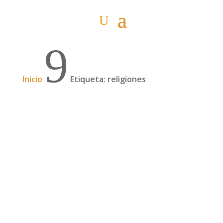
9
Inicio
Etiqueta: religiones
De vudú, esclavos y otras cosas
Si a alguien le preguntas qué hay que ver en
Benín (a uno de los que sabe dónde está y esas
cosas) te dirá que no puedes dejar de ver