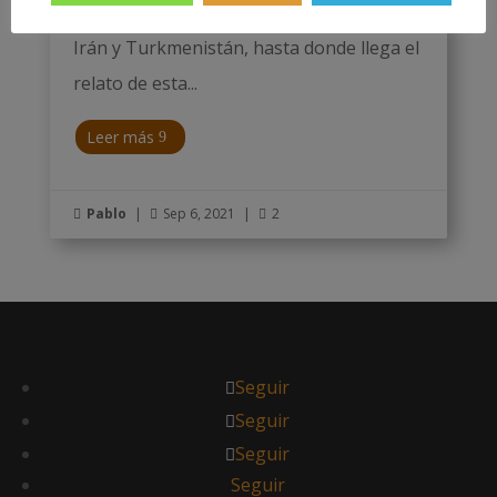
20 de abril de 2005. Luego continuó por
Irán y Turkmenistán, hasta donde llega el
relato de esta...
Leer más
Pablo
|
Sep 6, 2021
|
2



Seguir
Seguir
Seguir
Seguir