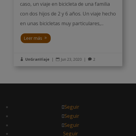
caso, un viaje en bicicleta de una familia
con dos hijos de 2 y 6 años. Un viaje hecho
en unas bicicletas muy particulares,...
Leer más
UnGranViaje
|
Jun 23, 2020
|
2



Seguir
Seguir
Seguir
Seguir