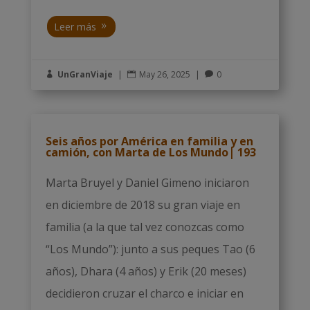
Leer más
UnGranViaje
|
May 26, 2025
|
0



Seis años por América en familia y en
camión, con Marta de Los Mundo| 193
Marta Bruyel y Daniel Gimeno iniciaron
en diciembre de 2018 su gran viaje en
familia (a la que tal vez conozcas como
“Los Mundo”): junto a sus peques Tao (6
años), Dhara (4 años) y Erik (20 meses)
decidieron cruzar el charco e iniciar en