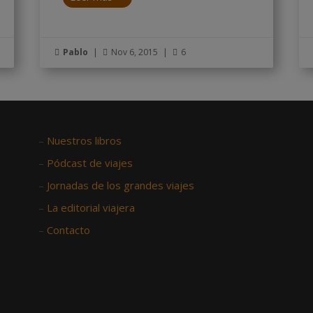
Pablo
|
Nov 6, 2015
|
6



–
Nuestros libros
–
Pódcast de viajes
–
Jornadas de los grandes viajes
–
La editorial viajera
–
Contacto