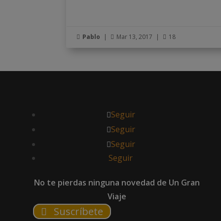
Pablo
|
Mar 13, 2017
|
18



Seguir
Seguir
Seguir
Seguir
No te pierdas ninguna novedad de Un Gran
Viaje
Suscríbete