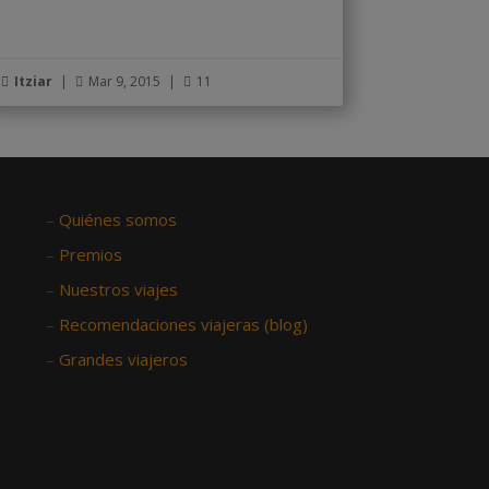
Itziar
|
Mar 9, 2015
|
11



–
Quiénes somos
–
Premios
–
Nuestros viajes
–
Recomendaciones viajeras (blog)
–
Grandes viajeros