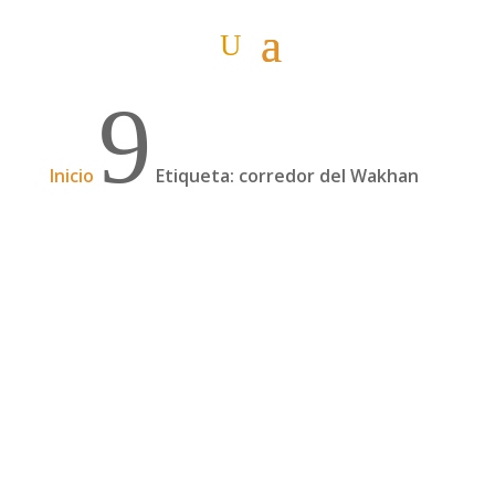
9
Inicio
Etiqueta: corredor del Wakhan
Bordeando Afganistán por el corredor del
Wakhan
El mercado afgano de Iskashim 15 de agosto A
veces la suerte se pone de tu lado y hace que