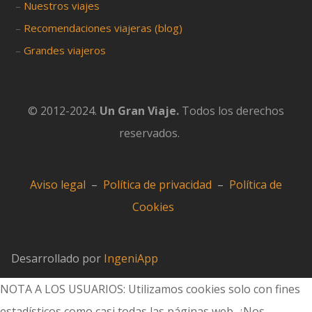
–
Nuestros viajes
–
Recomendaciones viajeras (blog)
–
Grandes viajeros
© 2012-2024.
Un Gran Viaje.
Todos los derechos
reservados.
Aviso legal
–
Política de privacidad
–
Política de
Cookies
Desarrollado por
IngeniApp
NOTA A LOS USUARIOS: Utilizamos cookies solo con fines
estadísticos como casi todas las páginas web. ¿Nos