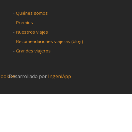
–
Quiénes somos
–
Premios
–
Nuestros viajes
–
Recomendaciones viajeras (blog)
–
Grandes viajeros
 Cookies
Desarrollado por
IngeniApp
?