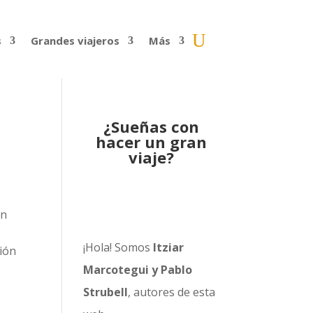
s
Grandes viajeros
Más
¿Sueñas con
hacer un gran
viaje?
an
¡Hola! Somos
Itziar
ción
Marcotegui y Pablo
Strubell
, autores de esta