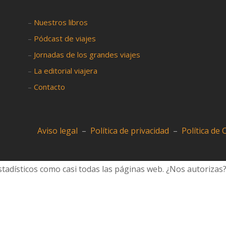
–
Nuestros libros
–
Pódcast de viajes
–
Jornadas de los grandes viajes
–
La editorial viajera
–
Contacto
Aviso legal
–
Política de privacidad
–
Política de
tadísticos como casi todas las páginas web. ¿Nos autorizas