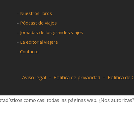
–
Nuestros libros
–
Pódcast de viajes
–
Jornadas de los grandes viajes
–
La editorial viajera
–
Contacto
Aviso legal
–
Política de privacidad
–
Política de
tadísticos como casi todas las páginas web. ¿Nos autorizas