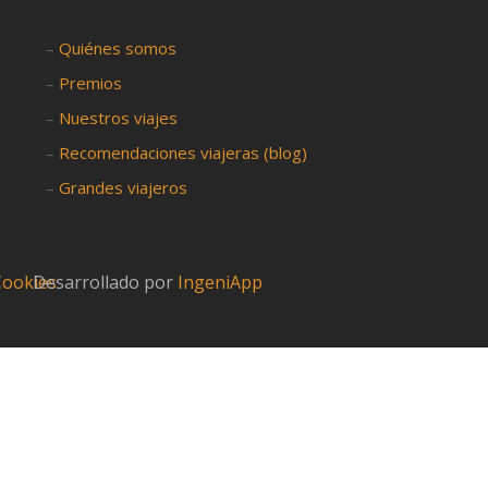
–
Quiénes somos
–
Premios
–
Nuestros viajes
–
Recomendaciones viajeras (blog)
–
Grandes viajeros
 Cookies
Desarrollado por
IngeniApp
?